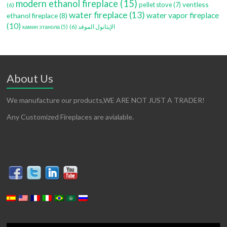
modern ethanol fireplace
(15)
ventless
pellet stove
(7)
(6)
water fireplace
(13)
water vapor fireplace
ethanol fireplace
(8)
(10)
(6)
الإيثانول الموقد
камин этанола
(5)
About Us
We manufacture our products,WE ARE NOT JUST A TRADER!
Any Customized Fireplaces are avialable.
Reproductor