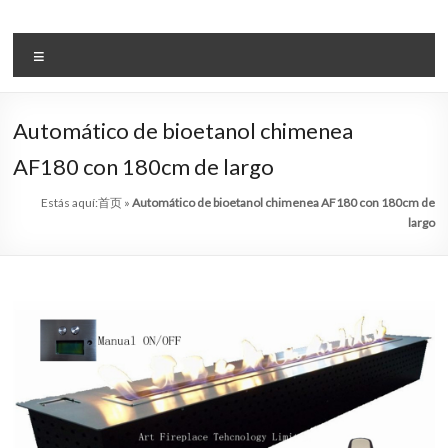
Saltar
al
Sistema
contenido
Menú
automático
de
Automático de bioetanol chimenea
bio
AF180 con 180cm de largo
etanol
Estás aquí:
首页
»
Automático de bioetanol chimenea AF180 con 180cm de
chimenea
largo
–
Art
chimenea
china
líder