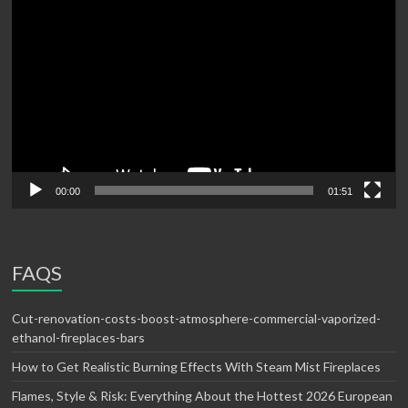
de
vídeo
00:00
01:51
FAQS
Cut-renovation-costs-boost-atmosphere-commercial-vaporized-
ethanol-fireplaces-bars
How to Get Realistic Burning Effects With Steam Mist Fireplaces
Flames, Style & Risk: Everything About the Hottest 2026 European