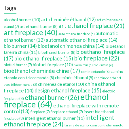
Tags
art cheminée éthanol
(12)
alcohol burner
(10)
art chimenea de
art ethanol fireplace
(21)
art ethanol burner
(8)
etanol
(7)
art fireplace
(40)
automatic
auto ethanol fireplace
(5)
automatic ethanol fireplace
(14)
ethanol burner
(12)
bio burner
(14)
bioetanol chimenea china
(14)
bioetanol
bioethanol fireplace
lareira china
(11)
bioethanol burner
(8)
bio fireplace
(22)
(17)
bio ethanol fireplace
(15)
biofuel fireplace
(10)
biofuel burner
(7)
bio kamin
(6)
bio kaimin
(5)
bioéthanol cheminée chine
(17)
camino
camino etanolo
(6)
etanolo con telecomando
(8)
cheminée éthanol
(9)
cheminée éthanol
china ethanol
chimenea de etanol
(10)
avec télécommande
(5)
fireplace
(14)
design ethanol fireplace
(15)
electric
ethanol
ethanol burner
(26)
fireplace
(8)
fireplace
(64)
ethanol fireplace with remote
control
(13)
insert bioethanol
fireplace
(7)
fireplace ethanol
(7)
intelligent
intelligent ethanol burner
(11)
fireplace
(8)
ethanol fireplace
(24)
lareira de etanol com controle remoto