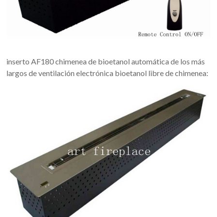
Art
chimeneas
de
bioetanol
para
inserto AF180 chimenea de bioetanol automática de los más
la
largos de ventilación electrónica bioetanol libre de chimenea:
casa
moderna
de
diseño