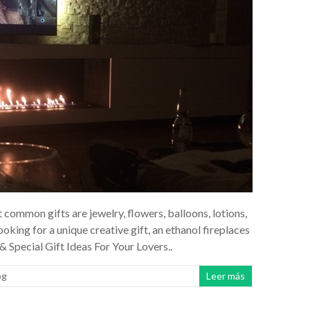
common gifts are jewelry, flowers, balloons, lotions,
ooking for a unique creative gift, an ethanol fireplaces
 & Special Gift Ideas For Your Lovers..
og
Leer más