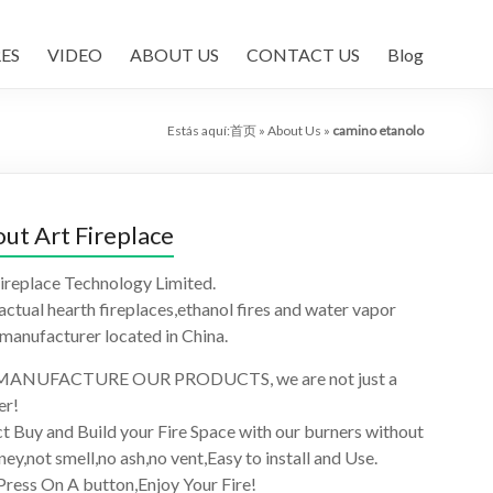
ES
VIDEO
ABOUT US
CONTACT US
Blog
Estás aquí:
首页
»
About Us
»
camino etanolo
ut Art Fireplace
ireplace Technology Limited.
 actual hearth fireplaces,ethanol fires and water vapor
 manufacturer located in China.
ANUFACTURE OUR PRODUCTS, we are not just a
er!
t Buy and Build your Fire Space with our burners without
ey,not smell,no ash,no vent,Easy to install and Use.
Press On A button,Enjoy Your Fire!