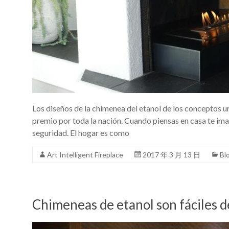
Art
chimeneas
de
bioetanol
para
la
casa
moderna
de
Los diseños de la chimenea del etanol de los conceptos u
diseño
premio por toda la nación. Cuando piensas en casa te imag
seguridad. El hogar es como
Art Intelligent Fireplace
2017 年 3 月 13 日
Bl
Chimeneas de etanol son fáciles d