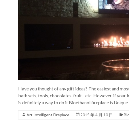
Have you thought of any gift ideas? The easiest and most 
bath sets, tools, chocolates, fruit…etc. However, if your l
is definitely a way to do it.Bioethanol fireplace is Unique
Art Intelligent Fireplace
2015 年 4 月 10 日
Bl