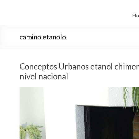
Saltar
al
Sistema
contenido
Ho
automático
de
camino etanolo
bio
etanol
Conceptos Urbanos etanol chimen
chimenea
nivel nacional
–
Art
chimenea
china
líder