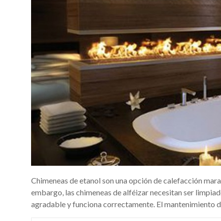
Chimeneas de etanol son una opción de calefacción maravi
embargo, las chimeneas de alféizar necesitan ser limpia
agradable y funciona correctamente. El mantenimiento 