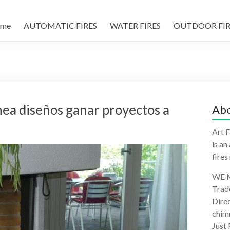
me
AUTOMATIC FIRES
WATER FIRES
OUTDOOR FIR
ea diseños ganar proyectos a
Abo
Art F
is an
fires
WE M
Trad
Direc
chimn
Just 