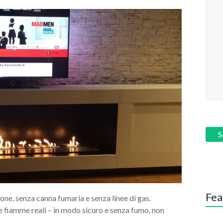
Fea
one, senza canna fumaria e senza linee di gas.
le fiamme reali – in modo sicuro e senza fumo, non