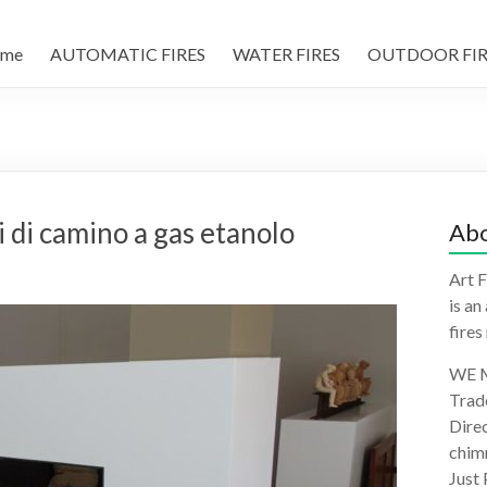
me
AUTOMATIC FIRES
WATER FIRES
OUTDOOR FIR
 di camino a gas etanolo
Abo
Art F
is an
fires
WE M
Trad
Direc
chimn
Just 