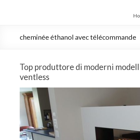
Salta
al
il
contenuto
Ho
sistema
automatico
cheminée éthanol avec télécommande
di
bioetanolo
Top produttore di moderni modelli
leader
ventless
–
art
camino
in
cina