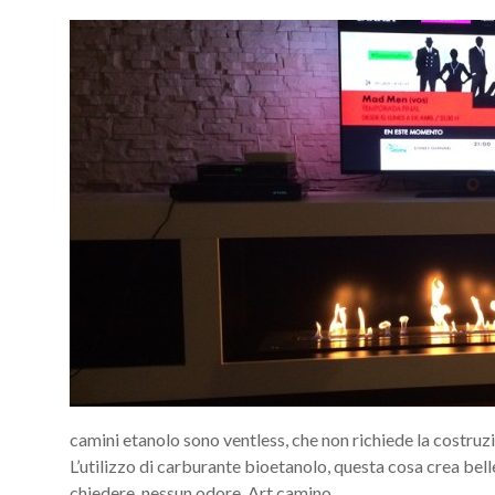
camini etanolo sono ventless, che non richiede la costruzi
L’utilizzo di carburante bioetanolo, questa cosa crea bel
chiedere, nessun odore. Art camino