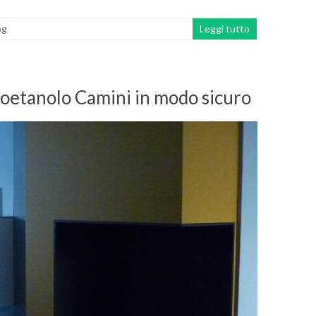
og
Leggi tutto
t bioetanolo Camini in modo sicuro