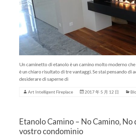
Art
moderna
casa
bioetanolo
camini
per
la
progettazione
Un caminetto di etanolo è un camino molto moderno che ri
è un chiaro risultato di tre vantaggi. Se stai pensando di
desiderare di saperne di
Art Intelligent Fireplace
2017 年 5 月 12 日
Bl
Etanolo Camino – No Camino, No di
vostro condominio