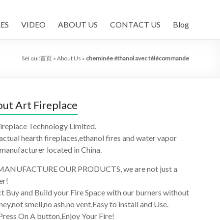
ES
VIDEO
ABOUT US
CONTACT US
Blog
Sei qui:
首页
»
About Us
»
cheminée éthanol avec télécommande
ut Art Fireplace
ireplace Technology Limited.
 actual hearth fireplaces,ethanol fires and water vapor
 manufacturer located in China.
ANUFACTURE OUR PRODUCTS, we are not just a
er!
t Buy and Build your Fire Space with our burners without
ey,not smell,no ash,no vent,Easy to install and Use.
Press On A button,Enjoy Your Fire!